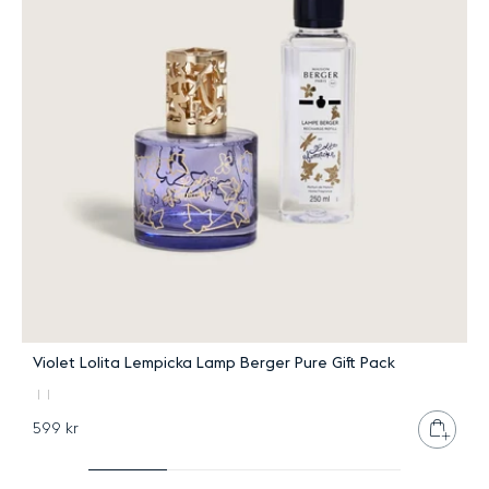
Violet Lolita Lempicka Lamp Berger Pure Gift Pack
L
Lägg 
599 kr
3